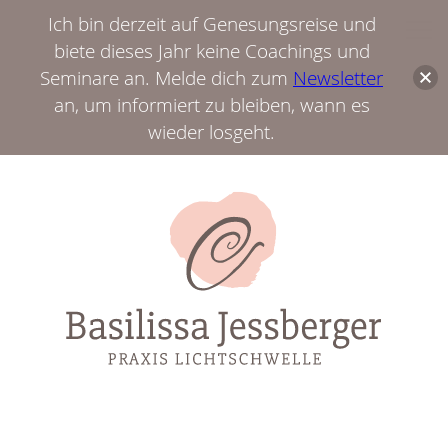
Ich bin derzeit auf Genesungsreise und
biete dieses Jahr keine Coachings und
Seminare an. Melde dich zum
Newsletter
an, um informiert zu bleiben, wann es
wieder losgeht.