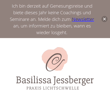
Ich bin derzeit auf Genesungsreise und
biete dieses Jahr keine Coachings und
Seminare an. Melde dich zum
Newsletter
an, um informiert zu bleiben, wann es
wieder losgeht.