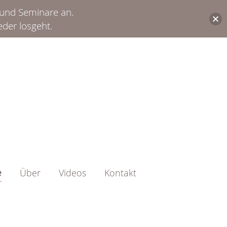
 und Seminare an.
eder losgeht.
e
Über
Videos
Kontakt