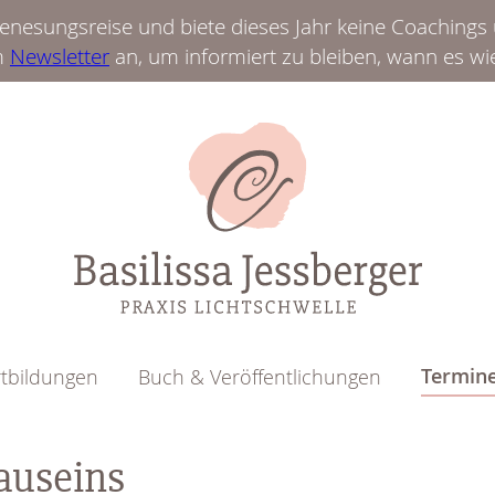
 Genesungsreise und biete dieses Jahr keine Coachings
m
Newsletter
an, um informiert zu bleiben, wann es wi
Termin
rtbildungen
Buch & Veröffentlichungen
auseins